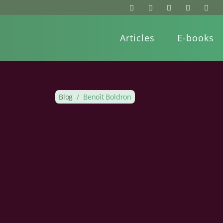
Articles
E-books
Blog
/
Benoît Boldron