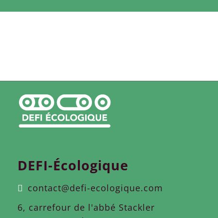
DEFI-Écologique
contact@defi-ecologique.com
6, carrefour de l'abbé Stackler