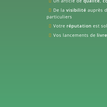
Un article de
qualité
,
c
De la
visibilité
auprès de
particuliers
Votre
réputation
est sol
Vos lancements de
livr