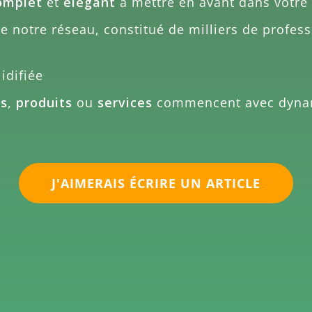
omplet
et
élégant
à mettre en avant dans votre 
 notre réseau, constitué de milliers de profess
idifiée
es
,
produits
ou
services
commencent avec dyn
J'AIMERAIS ÉCRIRE UN ARTICLE