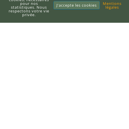
pour nos
Mentions
J'accepte les cookies
statistiques. Nous
légales
Sitemap
respectons votre vie
privée.
E-books
Publier un e-book
DEFI-Écologique
+33 (0)6 71 10 97 33
contact@defi-ecologique.com
6, carrefour de l'abbé Stackler
67220 Neuve-Église