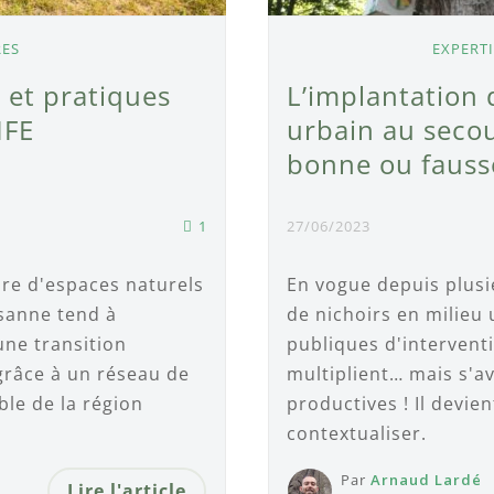
RES
EXPERT
é et pratiques
L’implantation 
IFE
urbain au secou
bonne ou fauss
1
27/06/2023
re d'espaces naturels
En vogue depuis plusi
ysanne tend à
de nichoirs en milieu 
une transition
publiques d'intervent
grâce à un réseau de
multiplient… mais s'a
ble de la région
productives ! Il devien
contextualiser.
Par
Arnaud Lardé
Lire l'article