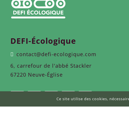
DEFI-Écologique
contact@defi-ecologique.com
6, carrefour de l'abbé Stackler
67220 Neuve-Église
Ce site utilise des cookies, nécessai
DEFI-Écologique © 2026