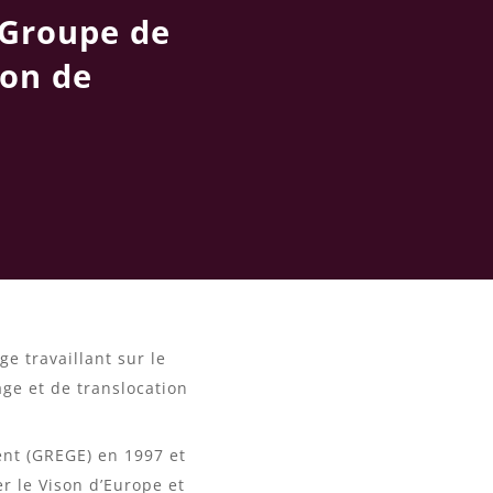
Groupe de
ion de
e travaillant sur le
ge et de translocation
.
ent (GREGE) en 1997 et
er le Vison d’Europe et