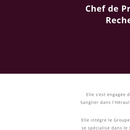
Chef de P
Reche
Elle s’est engagée 
Sanglier dans l'Hérau
Elle intègre le Group
se spécialise dans le 