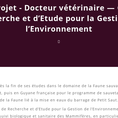
rojet - Docteur vétérinaire —
rche et d’Etude pour la Gest
l’Environnement
dès la fin de ses études dans le domaine de la Faune sauvag
lt, puis en Guyane française pour le programme de sauveta
de la Faune lié à la mise en eaux du barrage de Petit Saut
e de Recherche et d’Etude pour la Gestion de l’Environnem
suivi biologique et sanitaire des Mammifères, en particuli