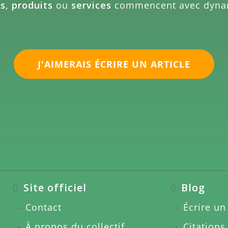
es
,
produits
ou
services
commencent avec dyn
J'AIMERAIS ÉCRIRE UN ARTICLE
Site officiel
Blog
Contact
Écrire un 
À propos du collectif
Citations