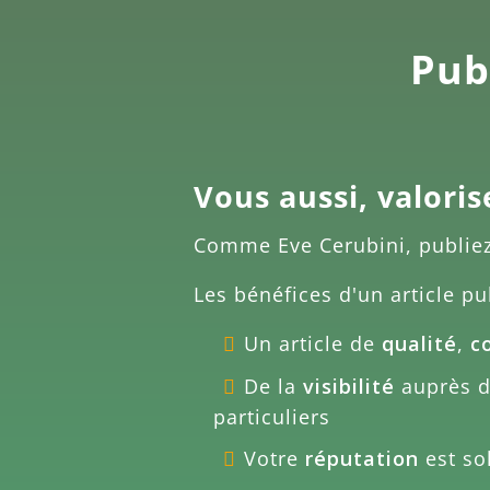
Publ
Vous aussi, valoris
Comme
Eve Cerubini
, publie
Les bénéfices d'un article pu
Un article de
qualité
,
c
De la
visibilité
auprès de
particuliers
Votre
réputation
est sol