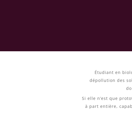
Étudiant en biolo
dépollution des sol
do
Si elle n’est que prot
à part entière, capab