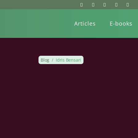
Articles
E-books
Blog
/
Idris Bensari