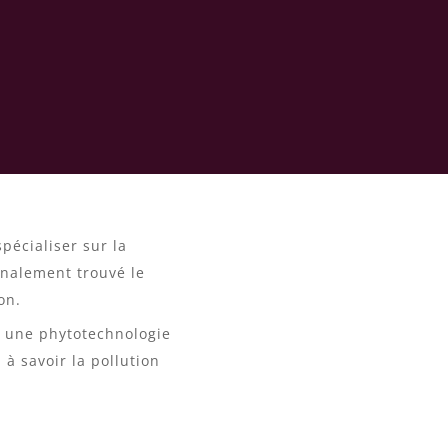
e
spécialiser sur la
finalement trouvé le
on.
ôt une phytotechnologie
 à savoir la pollution