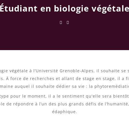
Étudiant en biologie végétal
gie végétale à l’Université Grenoble-Alpes, il souhaite se 
s. À force de recherches et allant de stage en stage, il a 
maine auquel il souhaite dédier sa vie : la phytoremédiati
otype pour le moment, il a le sentiment qu'elle sera bient
le de répondre à l’un des plus grands défis de l’humanité,
édaphique.