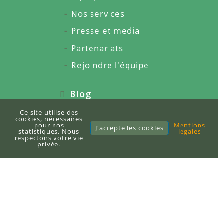
Nos services
Presse et media
Partenariats
Rejoindre l'équipe
Blog
Écrire un article
Ce site utilise des
cookies, nécessaires
pour nos
Mentions
Citations
J'accepte les cookies
statistiques. Nous
légales
respectons votre vie
privée.
Glossaire
Articles sponsorisés
À propos du blog
Sitemap