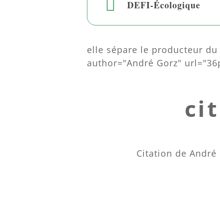
DEFI-Écologique
elle sépare le producteur du p
author="André Gorz" url="36p
ci
Citation de André 