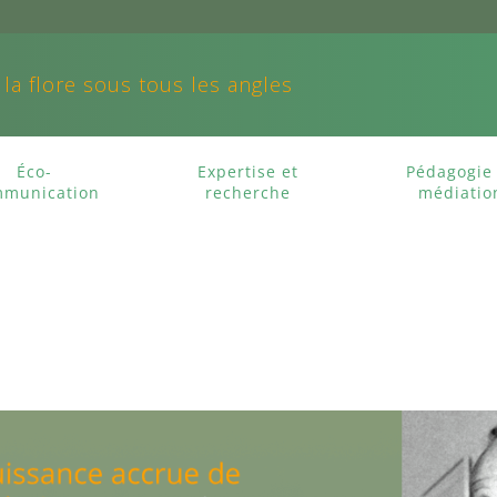
 la flore sous tous les angles
Éco-
Expertise et
Pédagogie 
munication
recherche
médiatio