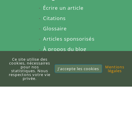
Écrire un article
Citations
Glossaire
Articles sponsorisés
À propos du blog
Sitemap
Ce site utilise des
cookies, nécessaires
pour nos
Mentions
J'accepte les cookies
statistiques. Nous
légales
respectons votre vie
E-books
privée.
Publier un e-book
DEFI-Écologique
+33 (0)6 71 10 97 33