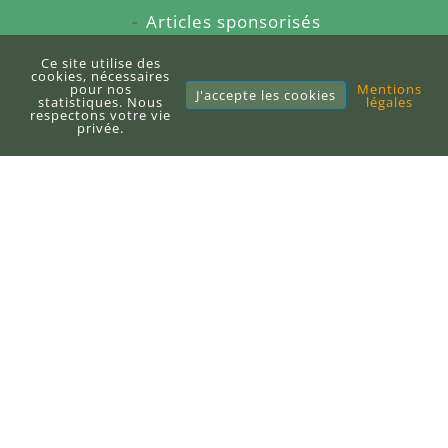
Articles sponsorisés
À propos du blog
Ce site utilise des
cookies, nécessaires
pour nos
Mentions
Sitemap
J'accepte les cookies
statistiques. Nous
légales
respectons votre vie
privée.
E-books
Publier un e-book
DEFI-Écologique
+33 (0)6 71 10 97 33
contact@defi-ecologique.com
6, carrefour de l'abbé Stackler
67220 Neuve-Église