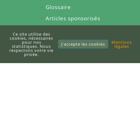
Glossaire
Articles sponsorisés
À propos du blog
Ce site utilise des
cookies, nécessaires
Sitemap
pour nos
Mentions
J'accepte les cookies
statistiques. Nous
légales
respectons votre vie
privée.
E-books
Publier un e-book
DEFI-Écologique
+33 (0)6 71 10 97 33
contact@defi-ecologique.com
6, carrefour de l'abbé Stackler