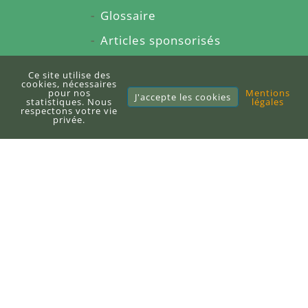
Glossaire
Articles sponsorisés
À propos du blog
Ce site utilise des
cookies, nécessaires
Sitemap
pour nos
Mentions
J'accepte les cookies
statistiques. Nous
légales
respectons votre vie
privée.
E-books
Publier un e-book
DEFI-Écologique
+33 (0)6 71 10 97 33
contact@defi-ecologique.com
6, carrefour de l'abbé Stackler