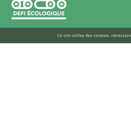
Ce site utilise des cookies, nécessai
DEFI-Écologique
contact@defi-ecologique.com
6, carrefour de l'abbé Stackler
67220 Neuve-Église
DEFI-Écologique © 2026