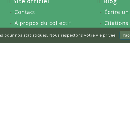
Site officiel
Blog
Contact
Écrire un 
À propos du collectif
Citations
Nos services
Glossaire
res pour nos statistiques. Nous respectons votre vie privée.
J'a
Presse et media
Articles 
Partenariats
À propos
Rejoindre l'équipe
Sitemap