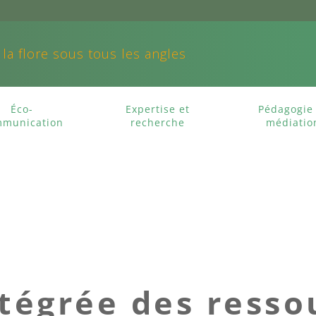
 la flore sous tous les angles
Éco-
Expertise et
Pédagogie 
munication
recherche
médiatio
ntégrée des resso