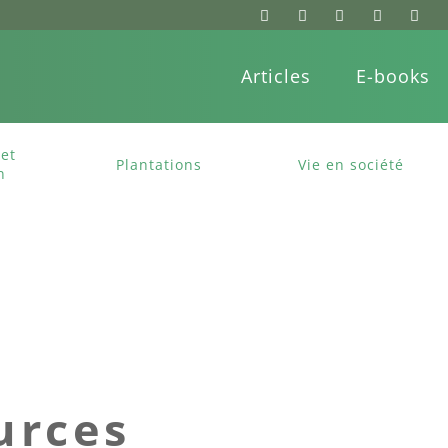
Articles
E-books
et
Plantations
Vie en société
n
urces