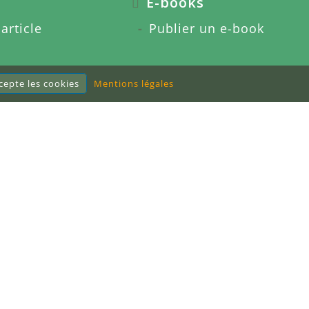
E-books
article
Publier un e-book
ccepte les cookies
Mentions légales
sponsorisés
 du blog
Mentions légales