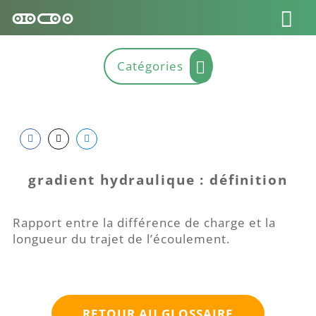
Share
Share
Share
on
on
on
gradient hydraulique : définition
Facebook
Twitter
LinkedIn
Rapport entre la différence de charge et la
longueur du trajet de l’écoulement.
RETOUR AU GLOSSAIRE