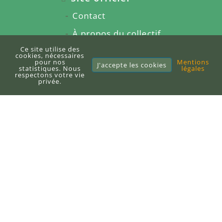
Contact
À propos du collectif
Ce site utilise des
Nos services
cookies, nécessaires
pour nos
Mentions
J'accepte les cookies
Presse et media
statistiques. Nous
légales
respectons votre vie
privée.
Partenariats
Rejoindre l'équipe
Blog
Écrire un article
Citations
Glossaire
Articles sponsorisés
À propos du blog