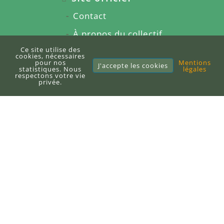
Contact
À propos du collectif
Ce site utilise des
Nos services
cookies, nécessaires
pour nos
Mentions
J'accepte les cookies
Presse et media
statistiques. Nous
légales
respectons votre vie
privée.
Partenariats
Rejoindre l'équipe
Blog
Écrire un article
Citations
Glossaire
Articles sponsorisés
À propos du blog