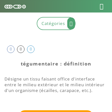
Share
Share
Share
on
on
on
tégumentaire : définition
Facebook
Twitter
LinkedIn
Désigne un tissu faisant office d'interface
entre le milieu extérieur et le milieu intérieur
d'un organisme (écailles, carapace, etc.).