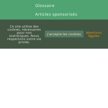
Glossaire
Articles sponsorisés
À propos du blog
Ce site utilise des
cookies, nécessaires
Sitemap
pour nos
Mentions
J'accepte les cookies
statistiques. Nous
légales
respectons votre vie
privée.
E-books
Publier un e-book
DEFI-Écologique
+33 (0)6 71 10 97 33
contact@defi-ecologique.com
6, carrefour de l'abbé Stackler