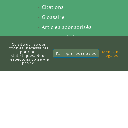
Citations
Glossaire
Articles sponsorisés
À propos du blog
Ce site utilise des
Sitemap
cookies, nécessaires
pour nos
Mentions
J'accepte les cookies
statistiques. Nous
légales
respectons votre vie
privée.
E-books
Publier un e-book
DEFI-Écologique
+33 (0)6 71 10 97 33
contact@defi-ecologique.com