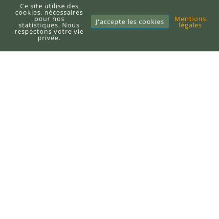
Ce site utilise des
À propos du blog
cookies, nécessaires
pour nos
Mentions
J'accepte les cookies
Sitemap
statistiques. Nous
légales
respectons votre vie
privée.
E-books
Publier un e-book
DEFI-Écologique
+33 (0)6 71 10 97 33
contact@defi-ecologique.com
6, carrefour de l'abbé Stackler
67220 Neuve-Église