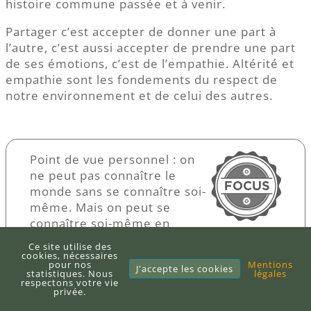
histoire commune passée et à venir.
Partager c’est accepter de donner une part à
l’autre, c’est aussi accepter de prendre une part
de ses émotions, c’est de l’empathie. Altérité et
empathie sont les fondements du respect de
notre environnement et de celui des autres.
Point de vue personnel : on
ne peut pas connaître le
monde sans se connaître soi-
même. Mais on peut se
connaître soi-même en
regardant les autres. Une fois intégré le
Ce site utilise des
concept que l’Homme est un animal
cookies, nécessaires
pour nos
Mentions
J'accepte les cookies
comme les autres, bien qu’avec des
statistiques. Nous
légales
respectons votre vie
similitudes et des différences, on ne
privée.
peut qu’être conscient de l’importance