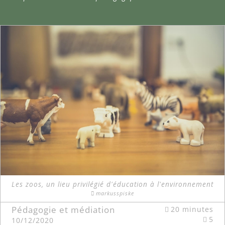
Les zoos, un lieu privilégié d'éducation à l'environnement
markusspiske
Pédagogie et médiation
20 minutes
5
10/12/2020