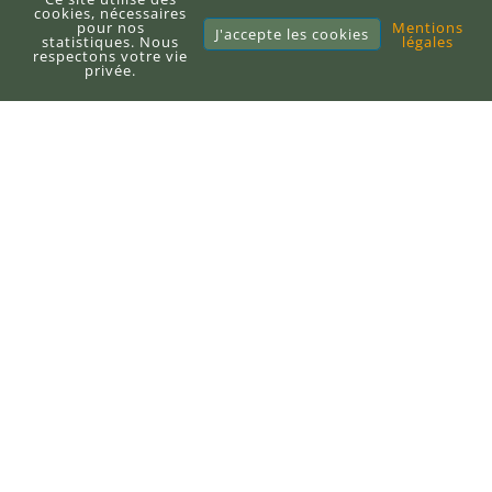
À propos du blog
cookies, nécessaires
pour nos
Mentions
J'accepte les cookies
Sitemap
statistiques. Nous
légales
respectons votre vie
privée.
E-books
Publier un e-book
DEFI-Écologique
+33 (0)6 71 10 97 33
contact@defi-ecologique.com
6, carrefour de l'abbé Stackler
67220 Neuve-Église