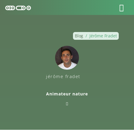
Blog
/
Jérôme Fradet
jérôme fradet
Animateur nature