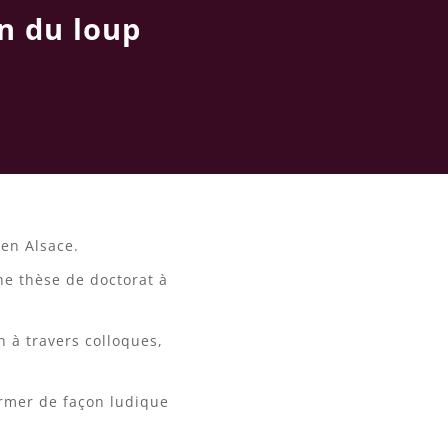
n du loup
en Alsace.
une thèse de doctorat à
 à travers colloques,
ormer de façon ludique