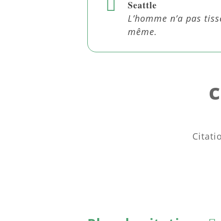
Seattle
L’homme n’a pas tissé l
même.
Citati