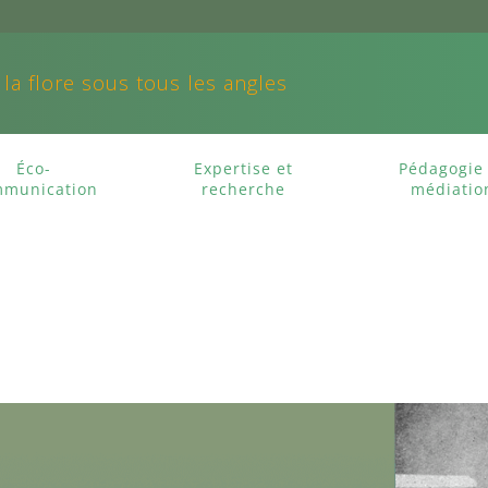
 la flore sous tous les angles
Éco-
Expertise et
Pédagogie 
munication
recherche
médiatio