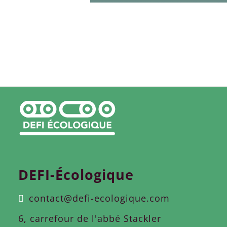
DEFI-Écologique
contact@defi-ecologique.com
6, carrefour de l'abbé Stackler