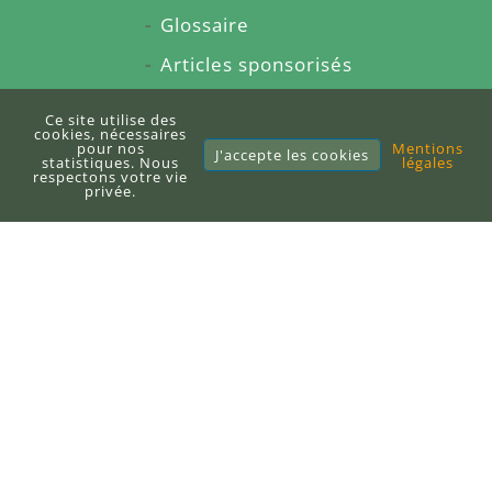
Glossaire
Articles sponsorisés
À propos du blog
Ce site utilise des
cookies, nécessaires
Sitemap
pour nos
Mentions
J'accepte les cookies
statistiques. Nous
légales
respectons votre vie
privée.
E-books
Publier un e-book
DEFI-Écologique
+33 (0)6 71 10 97 33
contact@defi-ecologique.com
6, carrefour de l'abbé Stackler