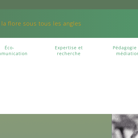
 la flore sous tous les angles
Éco-
Expertise et
Pédagogie 
munication
recherche
médiatio