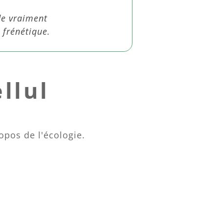
ude vraiment
 frénétique.
llul
opos de l'écologie.