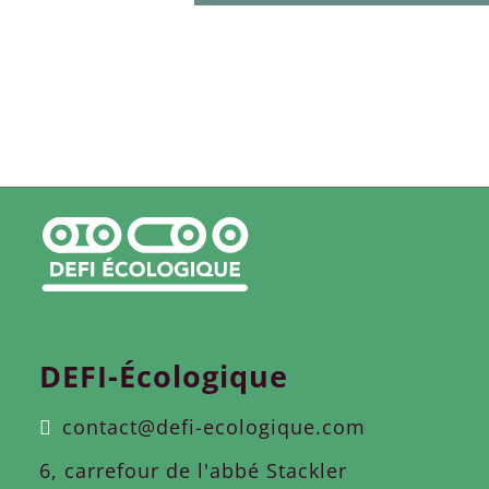
DEFI-Écologique
contact@defi-ecologique.com
6, carrefour de l'abbé Stackler