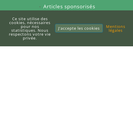
Articles sponsorisés
À propos du blog
Ce site utilise des
cookies, nécessaires
pour nos
Mentions
Sitemap
J'accepte les cookies
statistiques. Nous
légales
respectons votre vie
privée.
E-books
Publier un e-book
DEFI-Écologique
+33 (0)6 71 10 97 33
contact@defi-ecologique.com
6, carrefour de l'abbé Stackler
67220 Neuve-Église