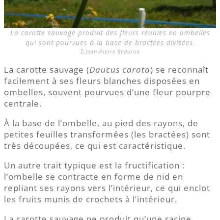
La carotte sauvage produit des fleurs réunies en ombelles
qui sont pourvues à la base de bractées divisées.
Jean-Pierre Reduron
La carotte sauvage (
Daucus carota
) se reconnaît
facilement à ses fleurs blanches disposées en
ombelles, souvent pourvues d’une fleur pourpre
centrale.
À la base de l’ombelle, au pied des rayons, de
petites feuilles transformées (les bractées) sont
très découpées, ce qui est caractéristique.
Un autre trait typique est la fructification :
l’ombelle se contracte en forme de nid en
repliant ses rayons vers l’intérieur, ce qui enclot
les fruits munis de crochets à l’intérieur.
La carotte sauvage ne produit qu’une racine