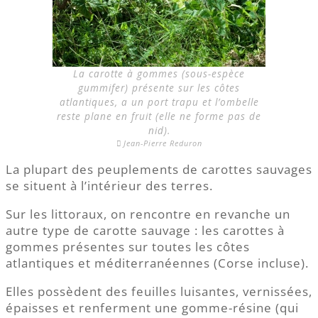
La carotte à gommes (sous-espèce
gummifer) présente sur les côtes
atlantiques, a un port trapu et l’ombelle
reste plane en fruit (elle ne forme pas de
nid).
Jean-Pierre Reduron
La plupart des peuplements de carottes sauvages
se situent à l’intérieur des terres.
Sur les littoraux, on rencontre en revanche un
autre type de carotte sauvage : les carottes à
gommes présentes sur toutes les côtes
atlantiques et méditerranéennes (Corse incluse).
Elles possèdent des feuilles luisantes, vernissées,
épaisses et renferment une gomme-résine (qui