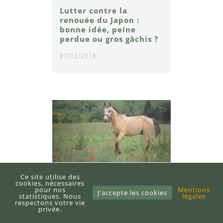
Lutter contre la
renouée du Japon :
bonne idée, peine
perdue ou gros gâchis ?
07/12/2018
Ce site utilise des
Le mystérieux cheval
cookies, nécessaires
pour nos
Mentions
Curly : doux, serein,
J'accepte les cookies
statistiques. Nous
légales
sportif et
respectons votre vie
privée.
hypoallergénique