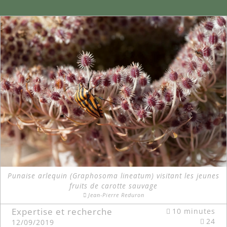
Punaise arlequin (Graphosoma lineatum) visitant les jeunes
fruits de carotte sauvage
Jean-Pierre Reduron
Expertise et recherche
10 minutes
24
12/09/2019