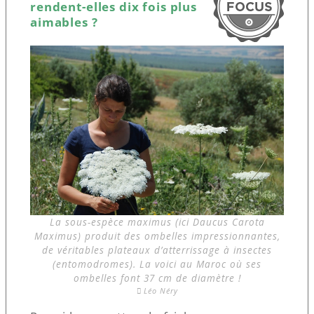
rendent-elles dix fois plus
aimables ?
La sous-espèce maximus (ici Daucus Carota
Maximus) produit des ombelles impressionnantes,
de véritables plateaux d’atterrissage à insectes
(entomodromes). La voici au Maroc où ses
ombelles font 37 cm de diamètre !
Léo Néry