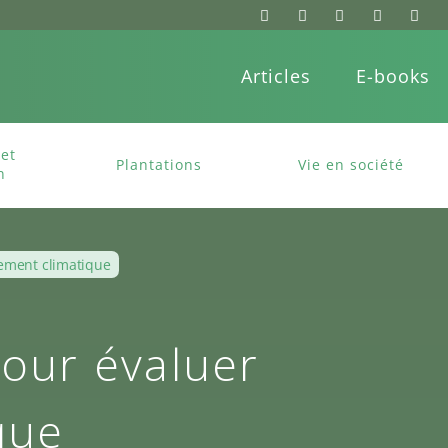
Articles
E-books
et
Plantations
Vie en société
n
gement climatique
pour évaluer
que