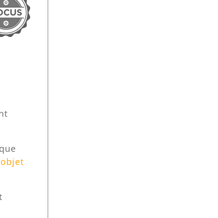
nt
 que
’objet
t
.