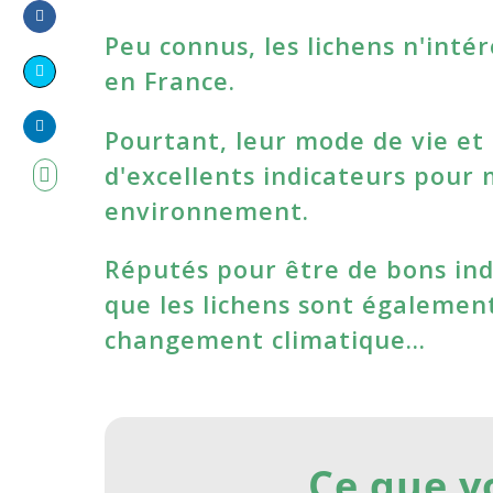
Peu connus, les lichens n'inté
Share
on
en France.
Share
Facebook
on
Pourtant, leur mode de vie et 
Share
Twitter
d'excellents indicateurs pour
on
environnement.
LinkedIn
Réputés pour être de bons indi
que les lichens sont également
changement climatique…
Ce que v