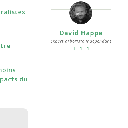
ralistes
David Happe
Expert arboriste indépendant
otre
moins
mpacts du