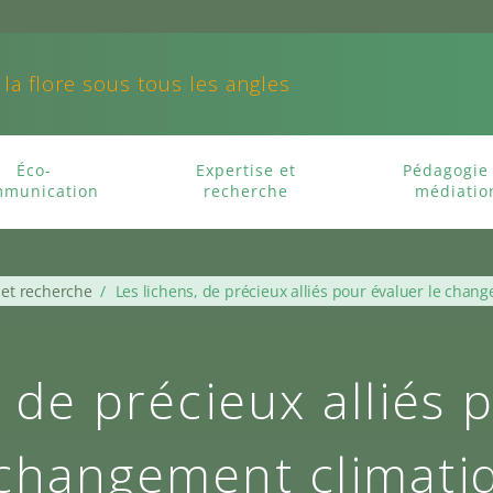
 la flore sous tous les angles
Éco-
Expertise et
Pédagogie 
munication
recherche
médiatio
 et recherche
/
Les lichens, de précieux alliés pour évaluer le chan
, de précieux alliés 
 changement climati