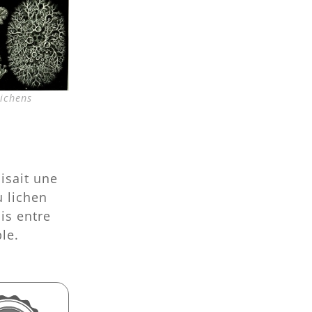
lichens
aisait une
 lichen
is entre
le.