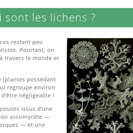
i sont les lichens ?
ces restant peu
listes. Pourtant, on
à travers le monde et
e (plantes possédant
ui regroupe environ
 d’être négligeable !
posites issus d’une
gnon ascomycète —
 asques — et une