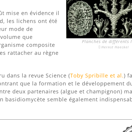
ût mise en évidence il
, les lichens ont été
Leur mode de
e volume que
Planches de différents 
organisme composite
Hernst Haeckel
les rattacher au règne
aru dans la revue Science (
Toby Spribille et al.
) f
ntrant que la formation et le développement du
ntre deux partenaires (algue et champignon) ma
d’un basidiomycète semble également indispensab