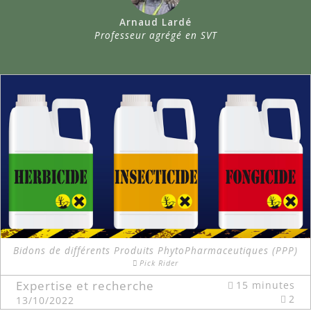
Arnaud Lardé
Professeur agrégé en SVT
Bidons de différents Produits PhytoPharmaceutiques (PPP)
Pick Rider
Expertise et recherche
15 minutes
2
13/10/2022