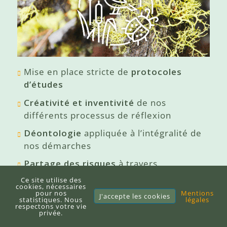
Mise en place stricte de
protocoles
d’études
Créativité et inventivité
de nos
différents processus de réflexion
Déontologie
appliquée à l’intégralité de
nos démarches
Partage des risques
à travers
l’application de nouvelles techniques
Ce site utilise des
cookies, nécessaires
pour nos
Mentions
J'accepte les cookies
statistiques. Nous
légales
respectons votre vie
privée.