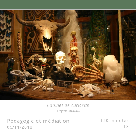
Cabinet de curiosité
Ryan Somma
Pédagogie et médiation
20 minutes
3
06/11/2018