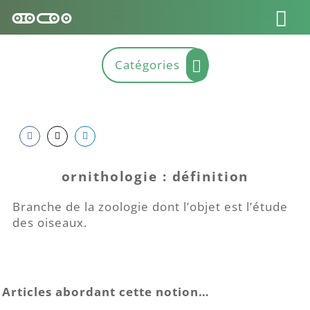
Share
Share
Share
on
on
on
ornithologie : définition
Facebook
Twitter
LinkedIn
Branche de la zoologie dont l’objet est l’étude
des oiseaux.
Articles abordant cette notion…