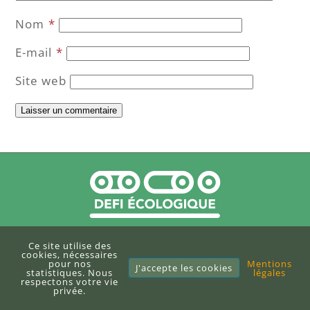
Nom
*
E-mail
*
Site web
Ce site utilise des
Site officiel
cookies, nécessaires
pour nos
Mentions
J'accepte les cookies
statistiques. Nous
légales
Contact
respectons votre vie
privée.
À propos du collectif