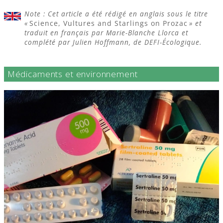
Note : Cet article a été rédigé en anglais sous le titre
«
Science, Vultures and Starlings on Prozac
» et
traduit en français par Marie-Blanche Llorca et
complété par Julien Hoffmann, de DEFI-Écologique.
Médicaments et environnement