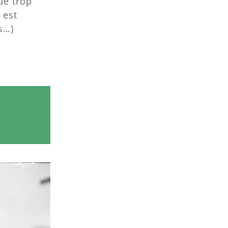
ue trop
 est
s…)