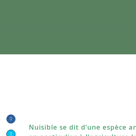
Nuisible se dit d'une espèce 
Share
on