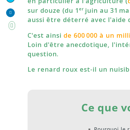
en particulier à l'agriculture (
Share
Facebook
er
sur douze (du 1
juin au 31 ma
on
aussi être déterré avec l'aide 
Share
Twitter
on
C'est ainsi
de 600 000 à un mil
LinkedIn
Loin d'être anecdotique, l'int
question.
Le renard roux est-il un nuisib
Ce que v
Pourquoi le r