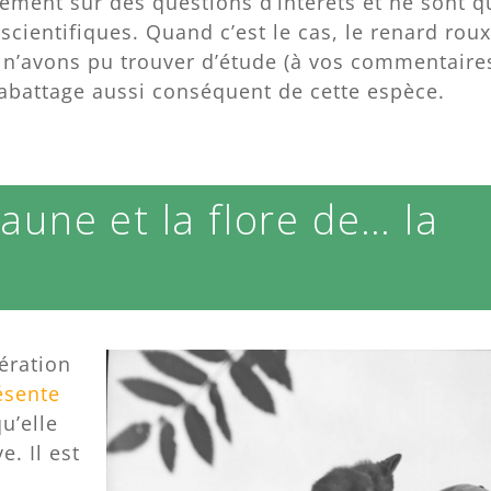
ement sur des questions d’intérêts et ne sont q
ientifiques. Quand c’est le cas, le renard roux
s n’avons pu trouver d’étude (à vos commentaire
abattage aussi conséquent de cette espèce.
faune et la flore de… la
ération
ésente
u’elle
e. Il est