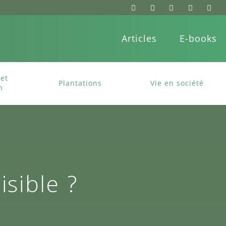
Articles
E-books
et
Plantations
Vie en société
n
isible ?