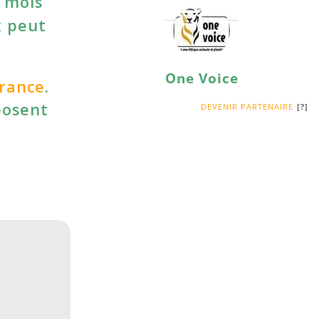
x mois
x peut
One Voice
France
.
posent
DEVENIR PARTENAIRE