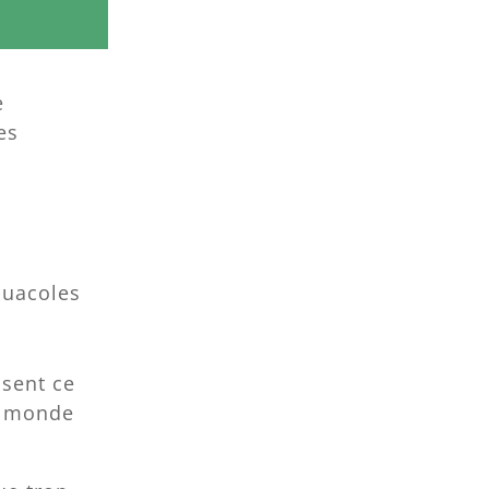
e
es
quacoles
sent ce
u monde