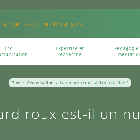
 la flore sous tous les angles
Éco-
Expertise et
Pédagogie 
munication
recherche
médiatio
Blog
/
Conservation
/
Le renard roux est-il un nuisible ?
rd roux est-il un nu