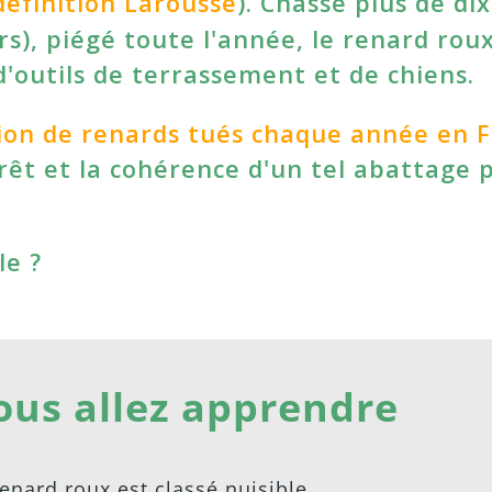
définition Larousse
). Chassé plus de di
rs), piégé toute l'année, le renard rou
d'outils de terrassement et de chiens.
lion de renards tués chaque année en 
érêt et la cohérence d'un tel abattage 
le ?
ous allez apprendre
enard roux est classé nuisible