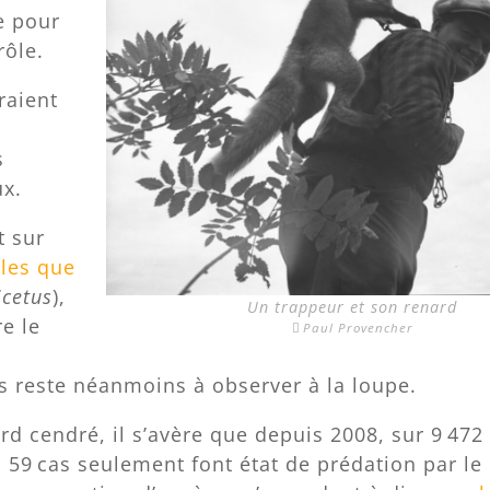
le pour
rôle.
raient
s
ux.
t sur
lles que
icetus
),
Un trappeur et son renard
re le
Paul Provencher
s reste néanmoins à observer à la loupe.
d cendré, il s’avère que depuis 2008, sur 9 472
 59 cas seulement font état de prédation par le