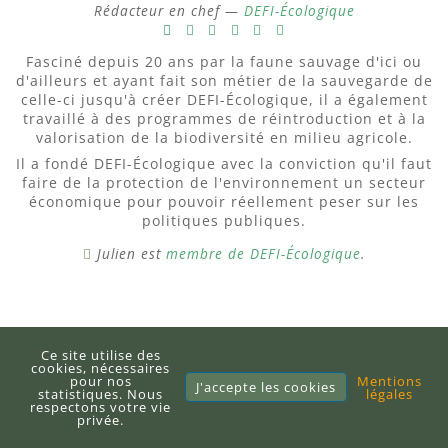
Rédacteur en chef —
DEFI-Écologique
Fasciné depuis 20 ans par la faune sauvage d'ici ou
d'ailleurs et ayant fait son métier de la sauvegarde de
celle-ci jusqu'à créer DEFI-Écologique, il a également
travaillé à des programmes de réintroduction et à la
valorisation de la biodiversité en milieu agricole.
Il a fondé DEFI-Écologique avec la conviction qu'il faut
faire de la protection de l'environnement un secteur
économique pour pouvoir réellement peser sur les
politiques publiques.
Julien est
membre de DEFI-Écologique
.
Aquariologie
Botanique
Entomologie
Ce site utilise des
cookies, nécessaires
pour nos
Mentions
J'accepte les cookies
Préservation des sols
statistiques. Nous
légales
respectons votre vie
privée.