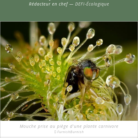
Rédacteur en chef —
DEFI-Écologique
Mouche prise au piège d'une plante carnivore
FurnishBurnish