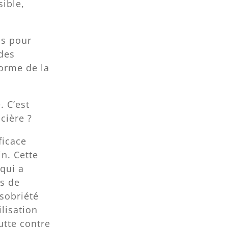
sible,
ns pour
 des
forme de la
. C’est
cière ?
ficace
in. Cette
 qui a
fs de
 sobriété
lisation
utte contre