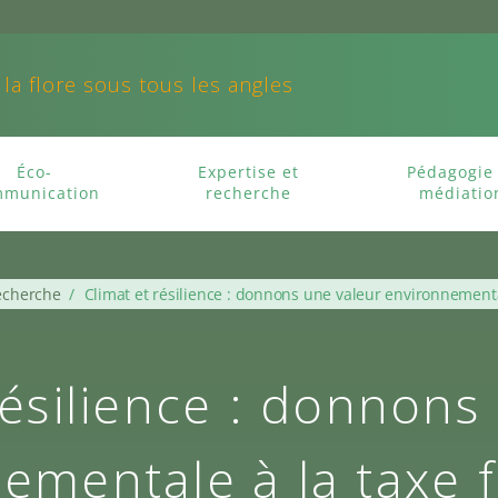
 la flore sous tous les angles
Éco-
Expertise et
Pédagogie 
munication
recherche
médiatio
recherche
/
Climat et résilience : donnons une valeur environnemental
résilience : donnons
ementale à la taxe f