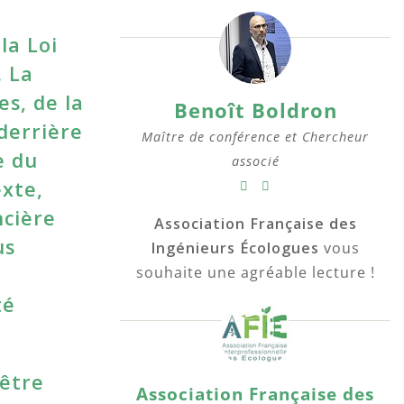
la Loi
. La
es, de la
Benoît Boldron
derrière
Maître de conférence et Chercheur
e du
associé
exte,
ncière
Association Française des
us
Ingénieurs Écologues
vous
e
souhaite une agréable lecture !
té
 être
Association Française des