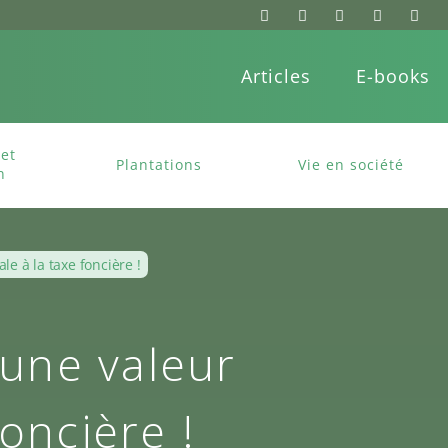
Articles
E-books
et
Plantations
Vie en société
n
e à la taxe foncière !
 une valeur
oncière !