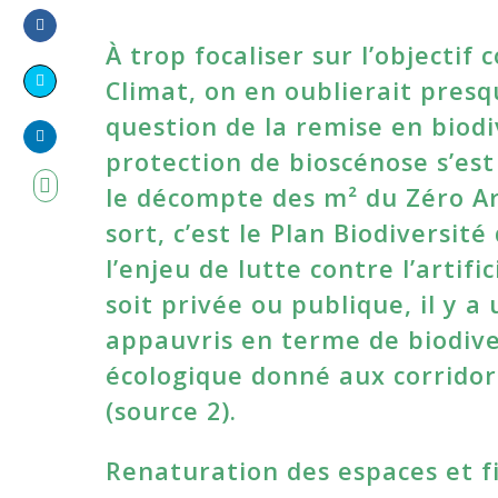
À trop focaliser sur l’objectif 
Share
on
Climat, on en oublierait presq
Share
Facebook
question de la remise en biodi
on
protection de bioscénose s’es
Share
Twitter
le décompte des m² du Zéro Art
on
LinkedIn
sort, c’est le Plan Biodiversité
l’enjeu de lutte contre l’artifi
soit privée ou publique, il y a
appauvris en terme de biodivers
écologique donné aux corridors
(source 2).
Renaturation des espaces et fin