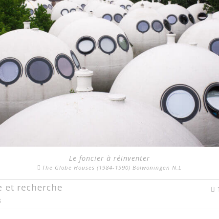
Le foncier à réinventer
The Globe Houses (1984-1990) Bolwoningen N.L
e et recherche
3