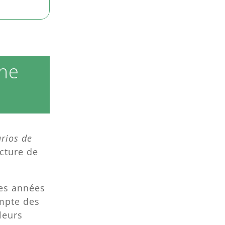
une
rios de
cture de
des années
ompte des
leurs