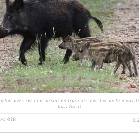
nglier avec ses marcassins en train de chercher de la nourrit
Luc Souret
ociété
1