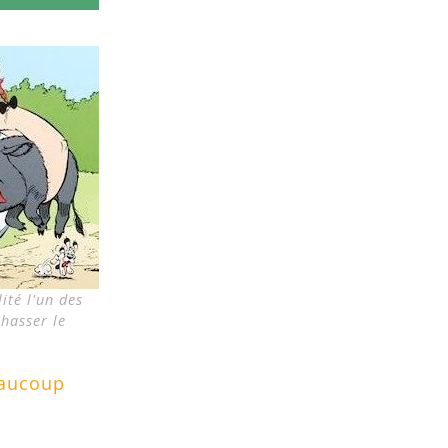
ité l'un des
chasser le
r
aucoup