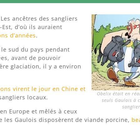
s ancêtres des sangliers
Est, d’où ils auraient
ions d’années
.
s le sud du pays pendant
ées, avant de pouvoir
ère glaciation, il y a environ
ons virent le jour en Chine et
Obelix était en réal
sangliers locaux.
seuls Gaulois à 
sanglie
 en Europe et mêlés à ceux
ue les Gaulois disposèrent de viande porcine,
be