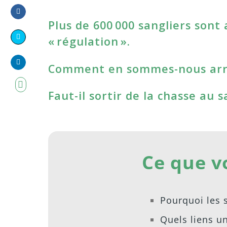
Plus de 600 000 sangliers son
Share
on
« régulation ».
Share
Facebook
on
Comment en sommes-nous arri
Share
Twitter
on
Faut-il sortir de la chasse au s
LinkedIn
Ce que v
Pourquoi les 
Quels liens un