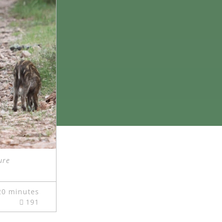
ure
20 minutes
191