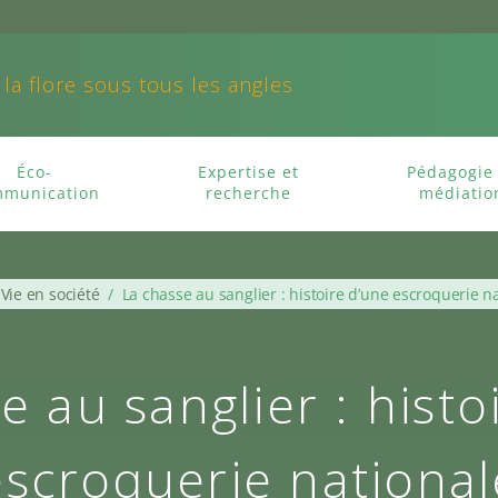
 la flore sous tous les angles
Éco-
Expertise et
Pédagogie 
munication
recherche
médiatio
Vie en société
/
La chasse au sanglier : histoire d’une escroquerie n
e au sanglier : histo
escroquerie national