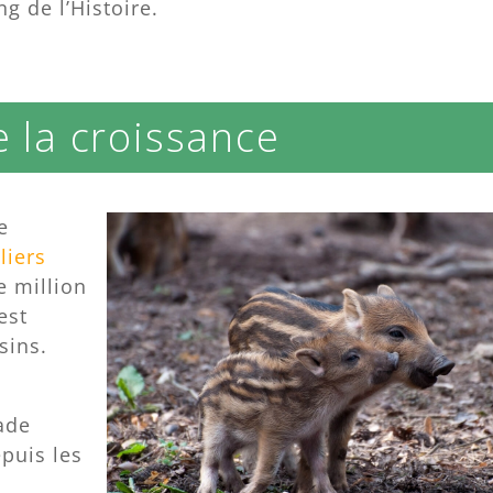
ng de l’Histoire.
e la croissance
e
liers
e million
est
sins.
ade
epuis les