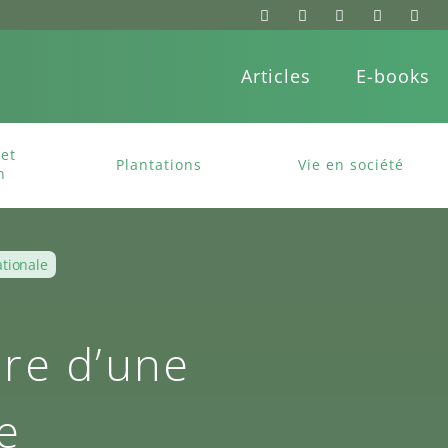
Articles
E-books
et
Plantations
Vie en société
n
ationale
ire d’une
e