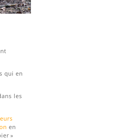
nt
s qui en
dans les
teurs
ion
en
ier »