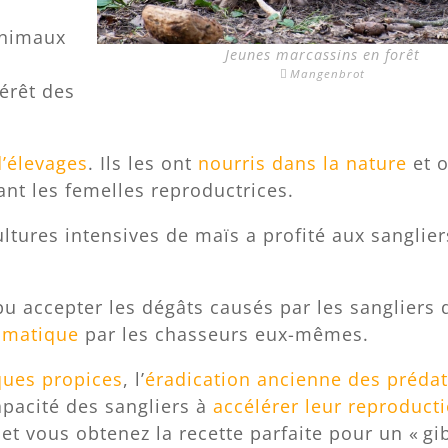
 animaux
Jeunes marcassins en forêt
Mangenbrot
térêt des
d’élevages
. Ils les ont
nourris dans la nature
et o
nt les femelles reproductrices.
ltures intensives de maïs a profité aux sanglier
 pu accepter les dégâts causés par les sangliers 
omatique
par les chasseurs eux-mêmes.
ques propices
, l’
éradication ancienne des préda
apacité des sangliers à
accélérer leur reproduct
t vous obtenez la recette parfaite pour un « gib