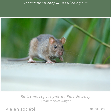
Rédacteur en chef —
DEFI-Écologique
Rattus norvegicus près du Parc de Bercy
Jean-Jacques Boujot
Vie en société
15 minutes