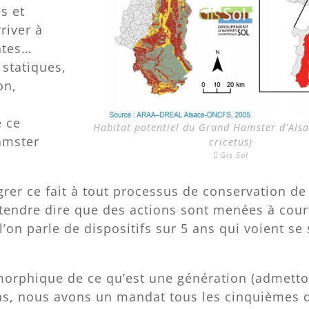
s et
river à
ntes…
 statiques,
on,
e ce
Habitat potentiel du Grand Hamster d'Alsa
amster
cricetus)
Gis Sol
égrer ce fait à tout processus de conservation de
endre dire que des actions sont menées à cour
’on parle de dispositifs sur 5 ans qui voient se
morphique de ce qu’est une génération (admetto
ans, nous avons un mandat tous les cinquièmes 