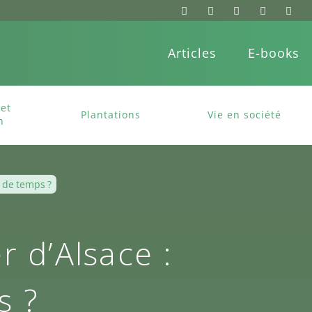
Articles
E-books
et
Plantations
Vie en société
n
 de temps ?
 d’Alsace :
s ?