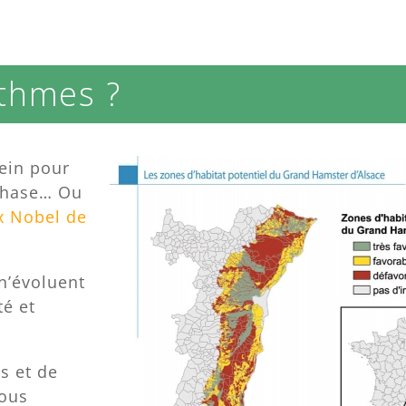
thmes ?
tein pour
mphase… Ou
x Nobel de
 n’évoluent
é et
s et de
vous