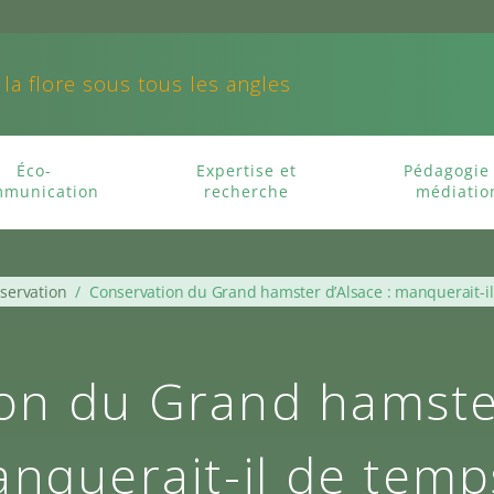
 la flore sous tous les angles
Éco-
Expertise et
Pédagogie 
munication
recherche
médiatio
servation
/
Conservation du Grand hamster d’Alsace : manquerait-il
on du Grand hamster
nquerait-il de temp