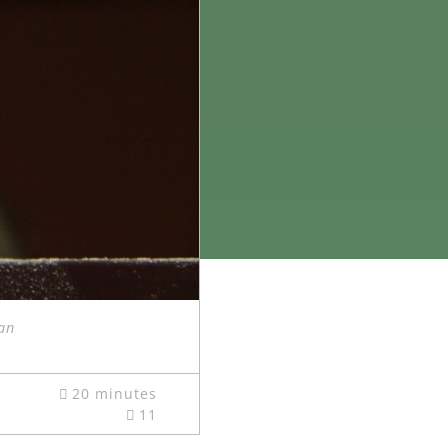
lan
20 minutes
11