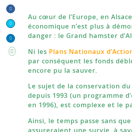
Au cœur de l’Europe, en Alsac
Share
on
économique n’est plus à démon
Share
Facebook
danger : le Grand hamster d’Al
on
Share
Twitter
Ni les
Plans Nationaux d’Actio
on
par conséquent les fonds débl
LinkedIn
encore pu la sauver.
Le sujet de la conservation d
depuis 1993 (un programme d’é
en 1996), est complexe et le pa
Ainsi, le temps passe sans que 
assureraient une survie, à sa