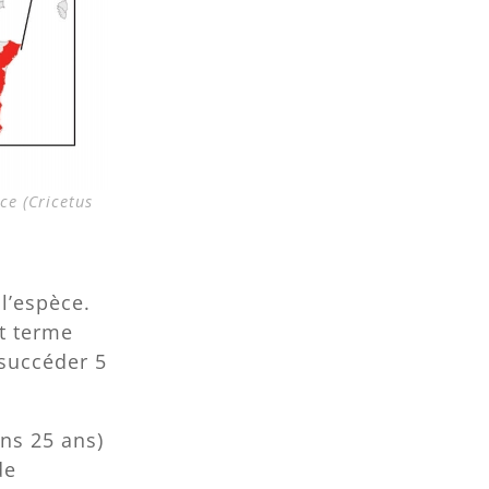
ce (Cricetus
 l’espèce.
t terme
 succéder 5
ns 25 ans)
de