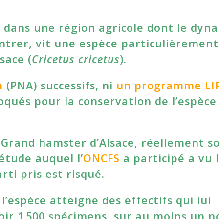
e dans une région agricole dont le dy
trer, vit une espèce particulièrement
sace (
Cricetus cricetus
).
n
(PNA) successifs, ni
un programme LI
oqués pour la conservation de l’espèce
u Grand hamster d’Alsace, réellement s
tude auquel l’
ONCFS
a participé a vu 
rti pris est risqué.
l’espèce atteigne des effectifs qui lui
voir 1 500 spécimens, sur au moins un 