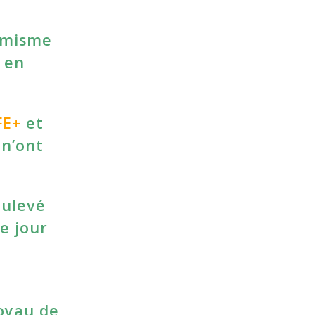
namisme
 en
FE+
et
 n’ont
oulevé
le jour
noyau de