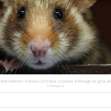
and hamster d'alsace (Cricetus cricetus) d'élevage en gros p
Yakapero