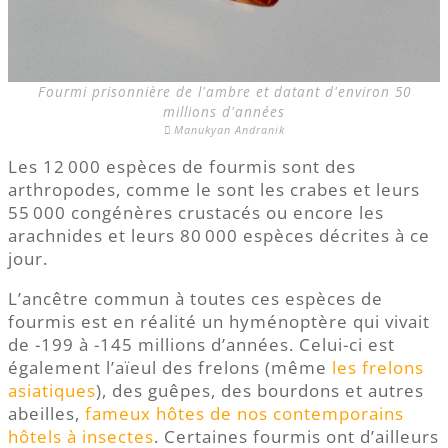
Fourmi prisonnière de l'ambre et datant d'environ 50
millions d'années
Manukyan Andranik
Les 12 000 espèces de fourmis sont des
arthropodes, comme le sont les crabes et leurs
55 000 congénères crustacés ou encore les
arachnides et leurs 80 000 espèces décrites à ce
jour.
L’ancêtre commun à toutes ces espèces de
fourmis est en réalité un hyménoptère qui vivait
de -199 à -145 millions d’années. Celui-ci est
également l’aïeul des frelons (même
les frelons
asiatiques
), des guêpes, des bourdons et autres
abeilles,
fameux hôtes de nos contemporains
hôtels à insectes
. Certaines fourmis ont d’ailleurs