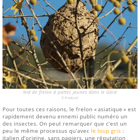
Nid de frelon à pattes jaunes dans le Gard
Fredciel
Pour toutes ces raisons, le frelon « asiatique » est
rapidement devenu ennemi public numéro un
des insectes. On peut remarquer que c’est un
peu le même processus qu’avec
le loup gris
:
italien d’origine, sans papiers, une réputation