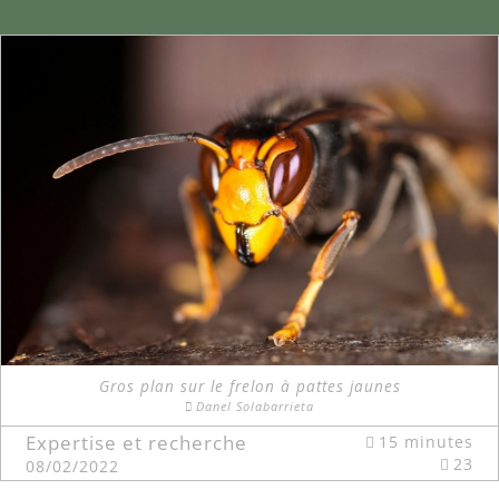
Gros plan sur le frelon à pattes jaunes
Danel Solabarrieta
Expertise et recherche
15 minutes
23
08/02/2022