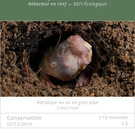
Rédacteur en chef —
DEFI-Écologique
Rat-taupe nu vu en gros plan
Story.Fund
Conservation
15 minutes
2
02/12/2019