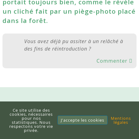
portait toujours bien, comme le révèle
un cliché fait par un piège-photo placé
dans la forêt.
Vous avez déjà pu assiter à un relâché à
des fins de réintroduction ?
Commenter
Ce site utilise des
Garantissez la qualité de vos actions de
cookies, nécessaires
pour nos
Mentions
gestion de la biodiversité
J'accepte les cookies
statistiques. Nous
légales
respectons votre vie
privée.