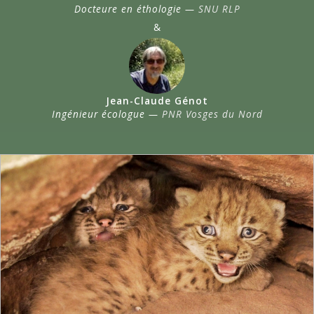
Docteure en éthologie —
SNU RLP
&
Jean-Claude Génot
Ingénieur écologue —
PNR Vosges du Nord