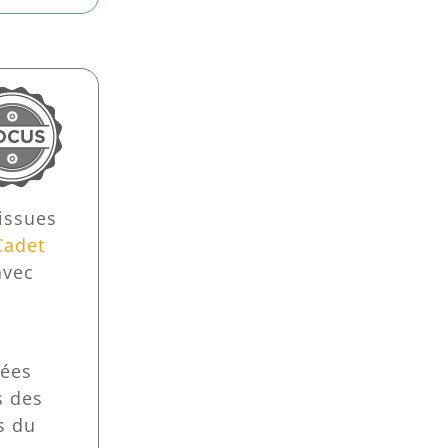
 issues
Cadet
avec
nées
s des
s du