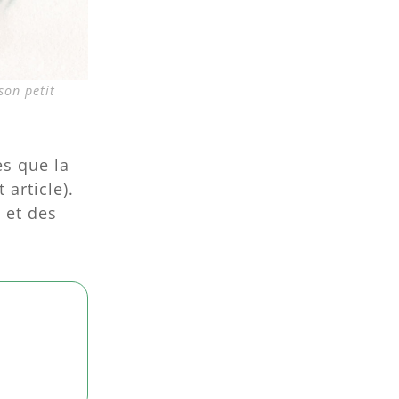
son petit
es que la
 article).
 et des