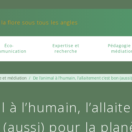
 la flore sous tous les angles
Éco-
Expertise et
Pédagogie 
munication
recherche
médiatio
e et médiation
/
De l’animal à l’humain, l’allaitement c’est bon (aussi
l à l’humain, l’allait
(aussi) pour la plan