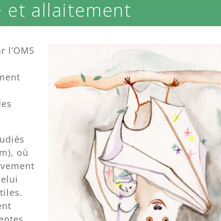
 et allaitement
ar l’OMS
ement
des
tudiés
am), où
tivement
elui
tiles.
ent
rentes