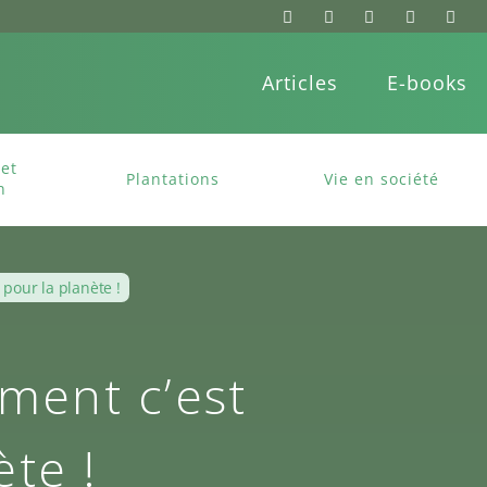
Articles
E-books
et
Plantations
Vie en société
n
) pour la planète !
ement c’est
ète !