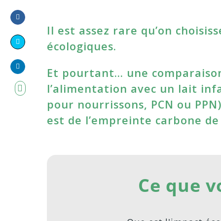
Il est assez rare qu’on choisis
Share
on
écologiques.
Share
Facebook
on
Et pourtant… une comparaison 
Share
Twitter
l’alimentation avec un lait in
on
pour nourrissons, PCN ou PPN)
LinkedIn
est de l’empreinte carbone de l
Ce que v