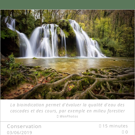
La bioindication permet d'évaluer la qualité d'eau des
cascades et des cours, par exemple en milieu forestier
WenPhotos
Conservation
15 minutes
0
03/06/2019