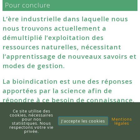
Pour conclure
L’ère industrielle dans laquelle nous
nous trouvons actuellement a
démultiplié l’exploitation des
ressources naturelles, nécessitant
l’apprentissage de nouveaux savoirs et
modes de gestion.
La bioindication est une des réponses
apportées par la science afin de
répondre à ce besoin de connaissance.
Ce site utilise des
La technologie et les dernières
cookies, nécessaires
pour nos
Mentions
J'accepte les cookies
statistiques. Nous
légales
avancées scientifiques nous
respectons votre vie
privée.
permettent de nous rapprocher au