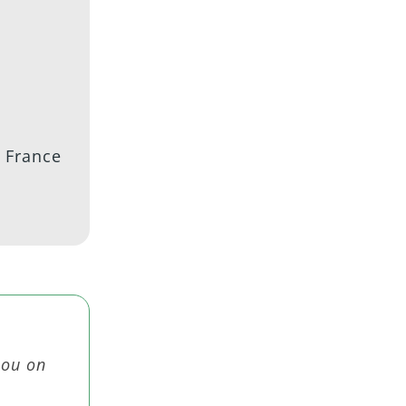
 France
 ou on