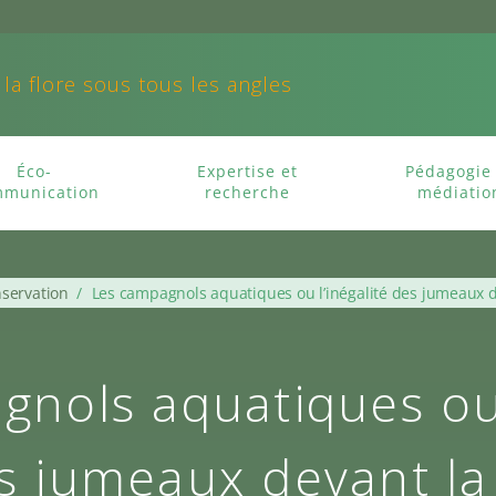
 la flore sous tous les angles
Éco-
Expertise et
Pédagogie 
munication
recherche
médiatio
servation
/
Les campagnols aquatiques ou l’inégalité des jumeaux de
nols aquatiques ou 
s jumeaux devant la 