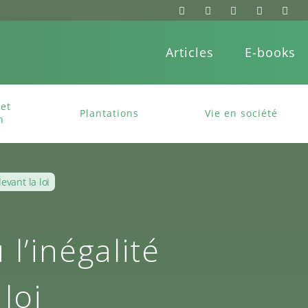
Articles
E-books
et
Plantations
Vie en société
n
vant la loi
l’inégalité
loi