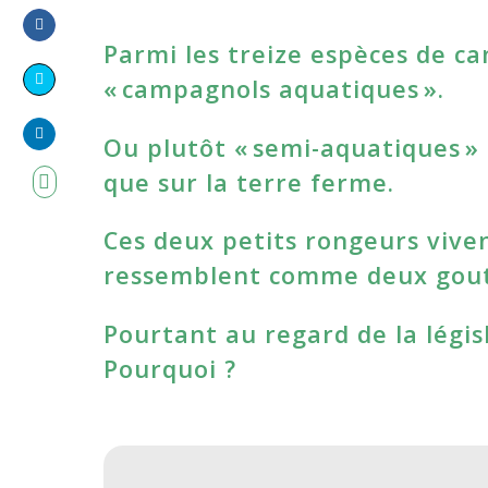
Parmi les treize espèces de c
Share
on
« campagnols aquatiques ».
Share
Facebook
on
Ou plutôt « semi-aquatiques » :
Share
Twitter
que sur la terre ferme.
on
LinkedIn
Ces deux petits rongeurs vive
ressemblent comme deux gout
Pourtant au regard de la législ
Pourquoi ?