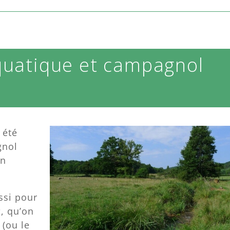
aquatique et campagnol
 été
gnol
en
ussi pour
s
, qu’on
 (ou le