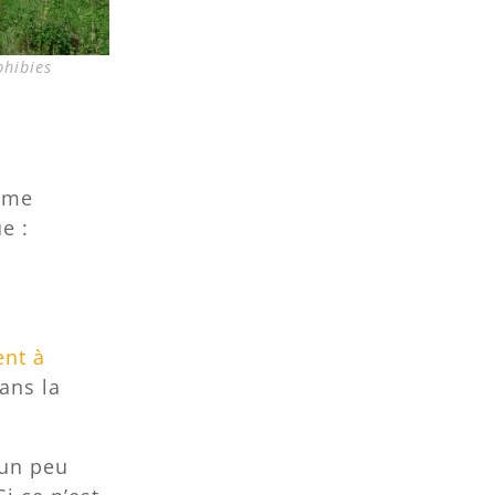
hibies
orme
e :
ent à
sans la
 un peu