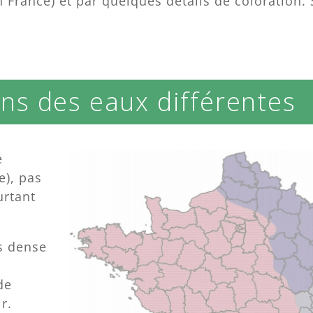
rance) et par quelques détails de coloration. S
s des eaux différentes
e
e), pas
urtant
us dense
de
r.