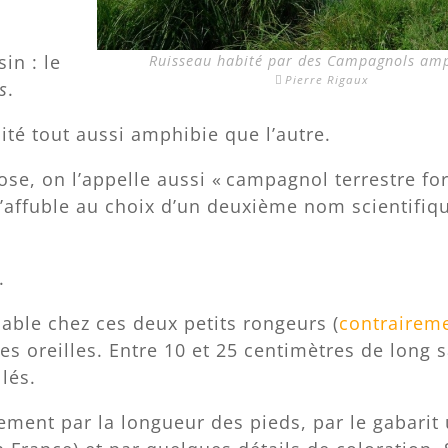
in : le
Ruisseau habité par des Campagnols amp
Pierre Rigaux
s
.
ité tout aussi amphibie que l’autre.
se, on l’appelle aussi « campagnol terrestre f
 l’affuble au choix d’un deuxième nom scientifiqu
.
ble chez ces deux petits rongeurs (
contrairem
tes oreilles. Entre 10 et 25 centimètres de long 
lés.
ement par la longueur des pieds, par le gabarit