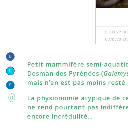
Conserv
07/02/202
Petit mammifère semi-aquatiq
Share
on
Desman des Pyrénées (
Galemys
Share
Facebook
mais n’en est pas moins resté
on
Share
Twitter
La physionomie atypique de cel
on
ne rend pourtant pas indiffér
LinkedIn
encore incrédulité…