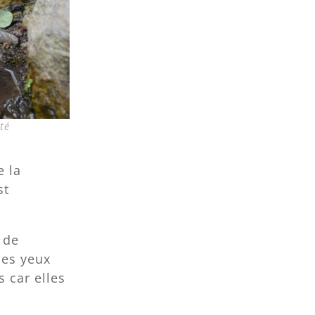
té
e la
st
 de
Ses yeux
s car elles