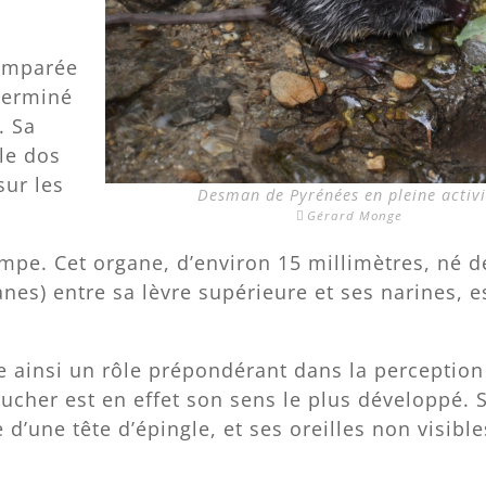
comparée
terminé
. Sa
 le dos
sur les
Desman de Pyrénées en pleine activi
Gérard Monge
ompe. Cet organe, d’environ 15 millimètres, né d
es) entre sa lèvre supérieure et ses narines, e
oue ainsi un rôle prépondérant dans la perception
ucher est en effet son sens le plus développé. 
e d’une tête d’épingle, et ses oreilles non visible