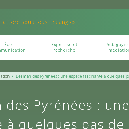
 la flore sous tous les angles
Éco-
Expertise et
Pédagogie 
munication
recherche
médiatio
ation
/
Desman des Pyrénées : une espèce fascinante à quelques p
 des Pyrénées : une
e à quelques pas de