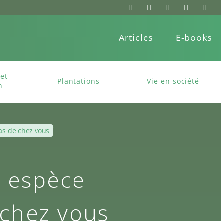
Articles
E-books
et
Plantations
Vie en société
n
as de chez vous
 espèce
 chez vous