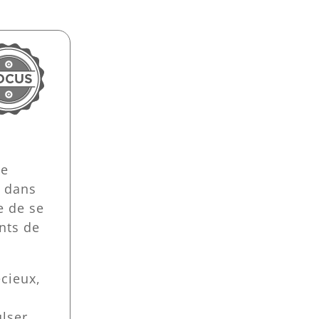
ne
t dans
le de se
nts de
écieux,
lser,