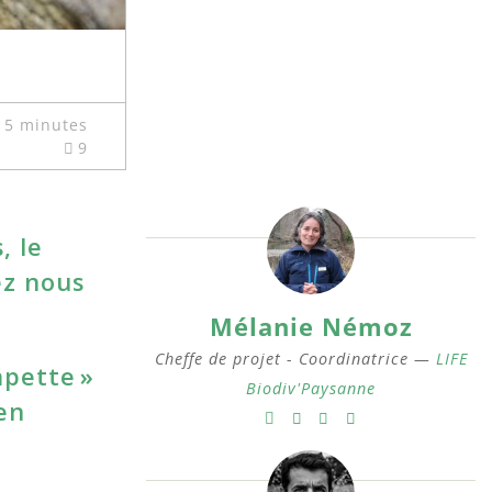
15 minutes
9
, le
ez nous
Mélanie Némoz
Cheffe de projet - Coordinatrice —
LIFE
mpette »
Biodiv'Paysanne
en