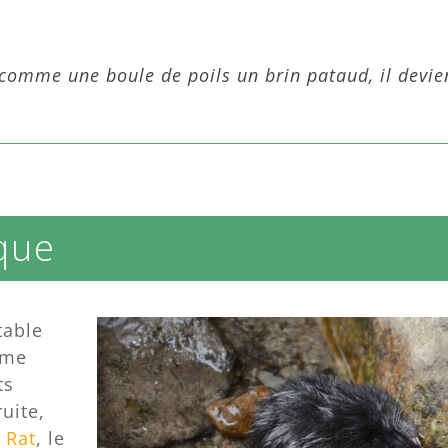
 comme une boule de poils un brin pataud, il devie
que
table
mme
ts
uite,
e
Rat
, le