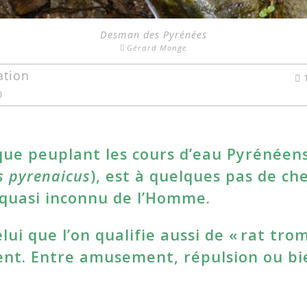
Desman des Pyrénées
Gérard Monge
ation
0
ue peuplant les cours d’eau Pyrénéens
 pyrenaicus
), est à quelques pas de ch
 quasi inconnu de l’Homme.
ui que l’on qualifie aussi de « rat tro
ent. Entre amusement, répulsion ou bi