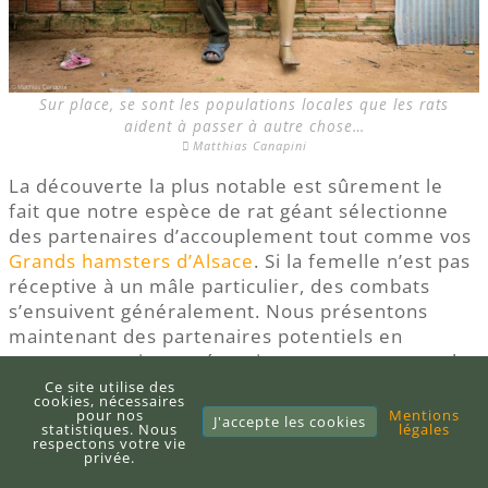
Sur place, se sont les populations locales que les rats
aident à passer à autre chose…
Matthias Canapini
La découverte la plus notable est sûrement le
fait que notre espèce de rat géant sélectionne
des partenaires d’accouplement tout comme vos
Grands hamsters d’Alsace
. Si la femelle n’est pas
réceptive à un mâle particulier, des combats
s’ensuivent généralement. Nous présentons
maintenant des partenaires potentiels en
prenant certaines précautions, notamment en les
hébergeant dans des cages avec un mur partagé.
Ce site utilise des
cookies, nécessaires
Cela protège les deux rats des blessures pendant
pour nos
Mentions
J'accepte les cookies
statistiques. Nous
légales
la période où ils font connaissance.
respectons votre vie
privée.
Observer le comportement des rats sur une