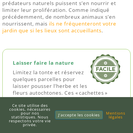
prédateurs naturels puissent s’en nourrir et
limiter leur prolifération. Comme indiqué
précédemment, de nombreux animaux s’en
nourrissent, mais
ils ne fréquenteront votre
jardin que si les lieux sont accueillants
.
Laisser faire la nature
Limitez la tonte et réservez
quelques parcelles pour
laisser pousser l’herbe et les
fleurs autochtones. Ces « cachettes »
végétales, favoriseront la présence
Ce site utilise des
d’insectes carnassiers ou parasites des
cookies, nécessaires
chenilles, mais aussi
des pollinisateurs
,
pour nos
Mentions
J'accepte les cookies
statistiques. Nous
légales
qui ne manqueront pas de visiter votre
respectons votre vie
privée.
potager ou votre verger. Vous pourriez