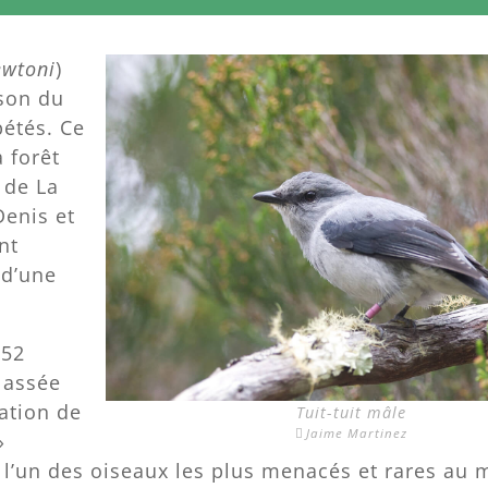
ewtoni
)
ison du
pétés. Ce
a forêt
 de La
Denis et
nt
 d’une
 52
classée
ation de
Tuit-tuit mâle
Jaime Martinez
»
nc l’un des oiseaux les plus menacés et rares au