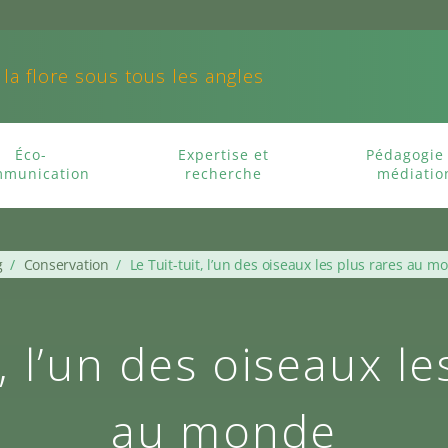
 la flore sous tous les angles
Éco-
Expertise et
Pédagogie 
munication
recherche
médiatio
g
/
Conservation
/
Le Tuit-tuit, l’un des oiseaux les plus rares au m
t, l’un des oiseaux le
au monde