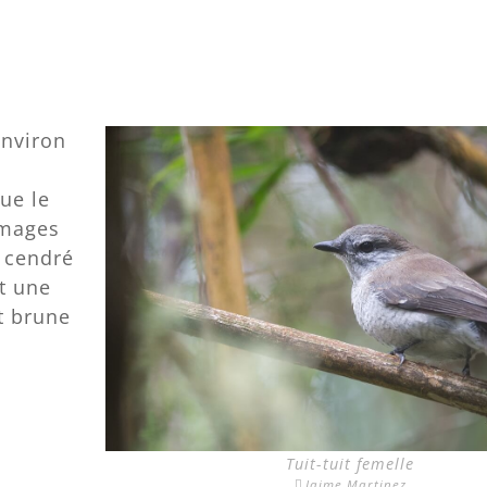
environ
ue le
umages
s cendré
et une
t brune
Tuit-tuit femelle
Jaime Martinez