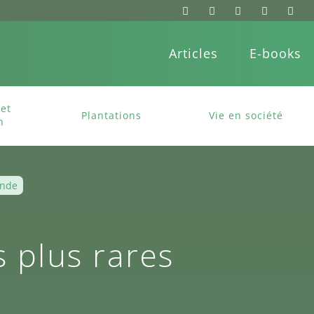
Articles
E-books
et
Plantations
Vie en société
n
onde
s plus rares