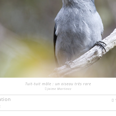
Tuit-tuit mâle : un oiseau très rare
Jaime Martinez
ation
2