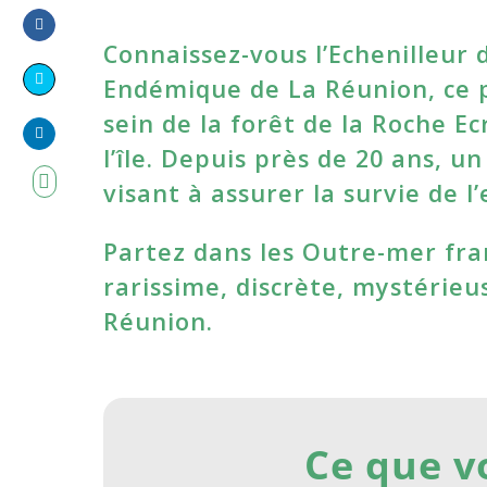
Connaissez-vous l’Echenilleur 
Share
on
Endémique de La Réunion, ce 
Share
Facebook
sein de la forêt de la Roche Ec
on
l’île. Depuis près de 20 ans, 
Share
Twitter
visant à assurer la survie de l
on
LinkedIn
Partez dans les Outre-mer fra
rarissime, discrète, mystérieu
Réunion.
Ce que v