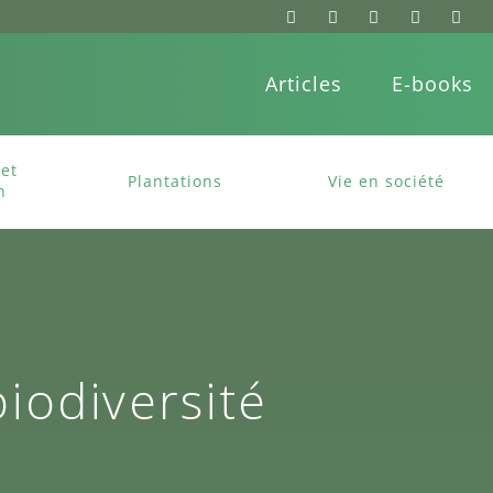
Articles
E-books
et
Plantations
Vie en société
n
biodiversité