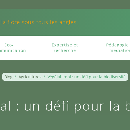
 la flore sous tous les angles
Éco-
Expertise et
Pédagogie 
munication
recherche
médiatio
Blog
/
Agricultures
/
Végétal local : un défi pour la biodiversité
al : un défi pour la 