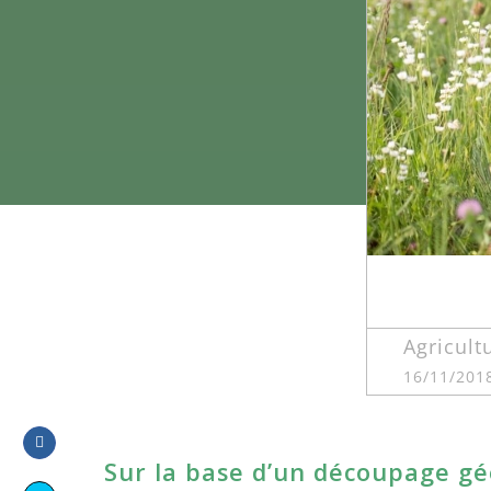
Agricult
16/11/201
Sur la base d’un découpage gé
Share