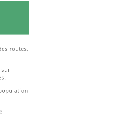
des routes,
 sur
es.
 population
e