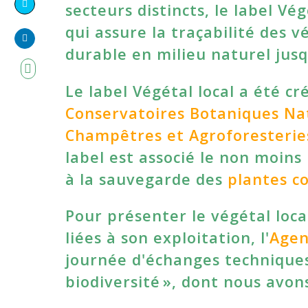
on
secteurs distincts, le label Vé
Share
Facebook
qui assure la traçabilité des
on
durable en milieu naturel jusq
Share
Twitter
on
Le label Végétal local a été cré
LinkedIn
Conservatoires Botaniques Na
Champêtres et Agroforesterie
label est associé le non moin
à la sauvegarde des
plantes c
Pour présenter le végétal loc
liées à son exploitation, l'
Agen
journée d'échanges techniques 
biodiversité », dont nous avon