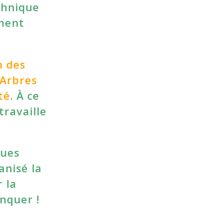
echnique
ement
n des
 Arbres
té
. À ce
 travaille
ques
anisé la
 la
nquer !