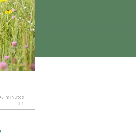
30 minutes
1
e