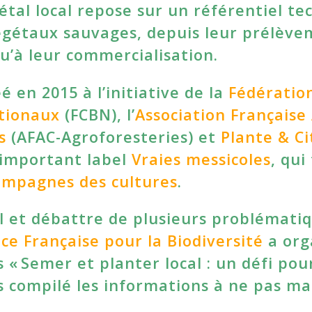
gétal local repose sur un référentiel t
 végétaux sauvages, depuis leur prélèv
u’à leur commercialisation.
é en 2015 à l’initiative de la
Fédératio
tionaux
(FCBN), l’
Association Française
s
(AFAC-Agroforesteries) et
Plante & Ci
s important label
Vraies messicoles
, qui
ompagnes des cultures
.
al et débattre de plusieurs problémati
ce Française pour la Biodiversité
a org
« Semer et planter local : un défi pour
s compilé les informations à ne pas ma