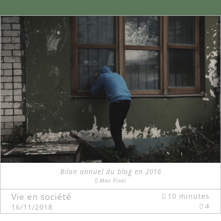
Bilan annuel du blog en 2016
Max Pixel
Vie en société
10 minutes
4
16/11/2018