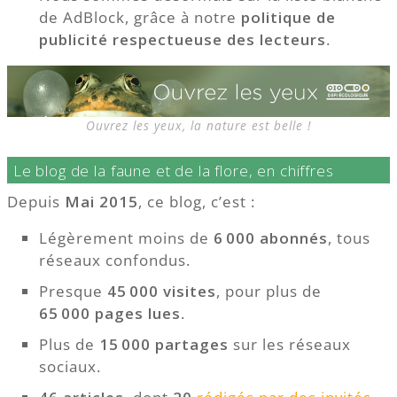
de AdBlock, grâce à notre
politique de
publicité respectueuse des lecteurs
.
Ouvrez les yeux, la nature est belle !
Le blog de la faune et de la flore, en chiffres
Depuis
Mai 2015
, ce blog, c’est :
Légèrement moins de
6 000 abonnés
, tous
réseaux confondus.
Presque
45 000 visites
, pour plus de
65 000 pages lues
.
Plus de
15 000 partages
sur les réseaux
sociaux.