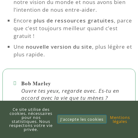
notre vision du monde et nous avons bien
l’intention de nous entre-aider.
Encore
plus de ressources gratuites
, parce
que c’est toujours meilleur quand c’est
gratuit !
Une
nouvelle version du site
, plus légère et
plus rapide.
Bob Marley
Ouvre tes yeux, regarde avec. Es-tu en
accord avec la vie que tu mènes ?
Ce site utilise des
cookies, nécessaires
pour nos
Mentions
J'accepte les cookies
statistiques. Nous
légales
Pour conclure
respectons votre vie
privée.